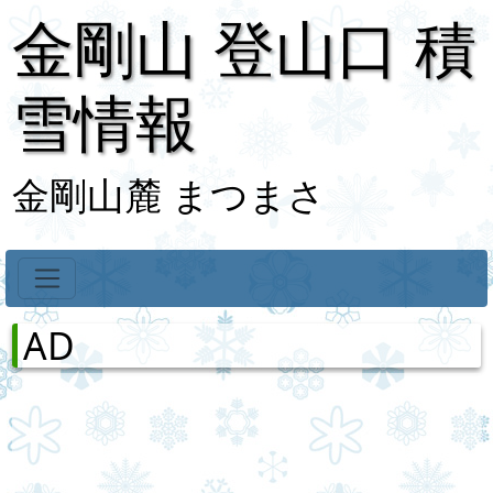
金剛山 登山口 積
雪情報
金剛山麓 まつまさ
AD