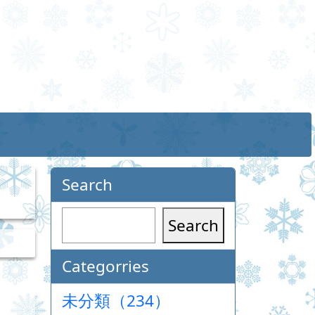
Search
Search
Categorries
未分類（234）