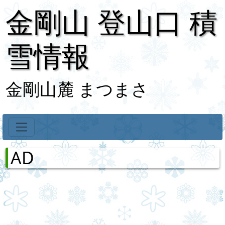
金剛山 登山口 積
雪情報
金剛山麓 まつまさ
AD