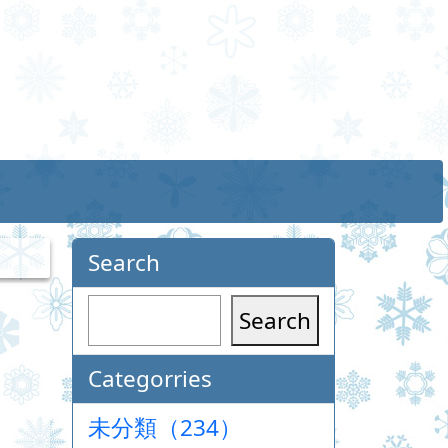
Search
Search
Categorries
未分類（234）