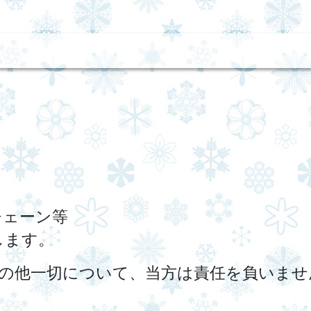
。
チェーン等
します。
その他一切について、当方は責任を負いませ