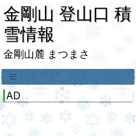
金剛山 登山口 積
雪情報
金剛山麓 まつまさ
AD