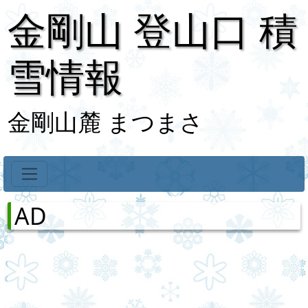
金剛山 登山口 積
雪情報
金剛山麓 まつまさ
AD