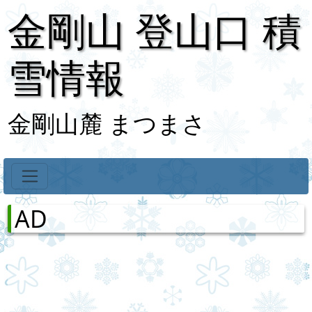
金剛山 登山口 積
雪情報
金剛山麓 まつまさ
AD