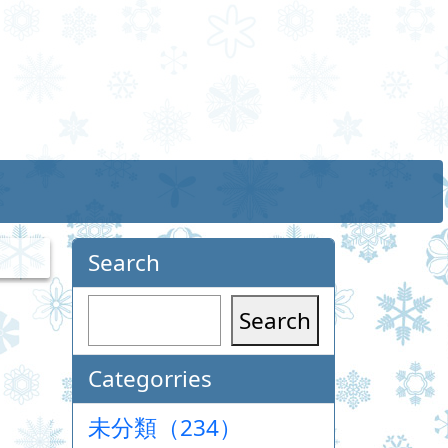
Search
Search
Categorries
未分類（234）