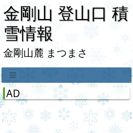
金剛山 登山口 積
雪情報
金剛山麓 まつまさ
AD